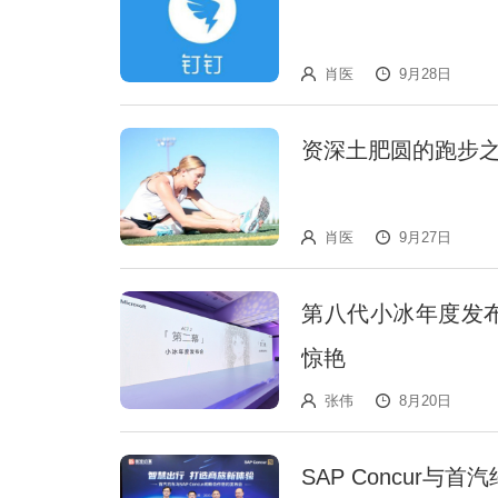
肖医
9月28日
资深土肥圆的跑步
肖医
9月27日
第八代小冰年度发布
惊艳
张伟
8月20日
SAP Concur