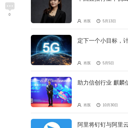
0
肖医
5月13日
定下一个小目标，计划
肖医
5月5日
助力信创行业 麒麟
肖医
10月30日
阿里将钉钉与阿里