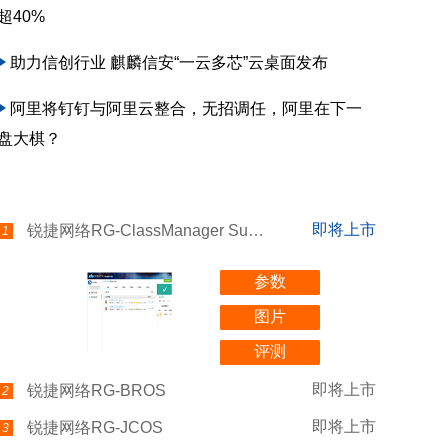
超40%
助力信创行业 麒麟信安“一云多芯”云桌面发布
阿里将钉钉与阿里云整合，无招调任，阿里在下一
盘大棋？
即将上市
锐捷网络RG-ClassManager Sunny
1
参数
图片
评测
即将上市
锐捷网络RG-BROS
2
即将上市
锐捷网络RG-JCOS
3