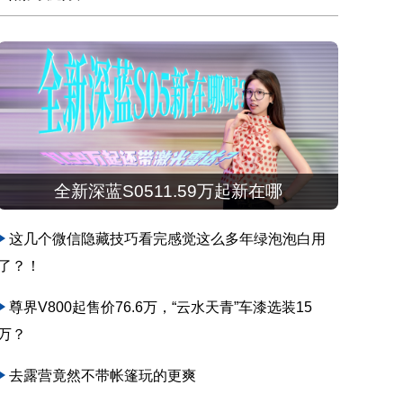
全新深蓝S0511.59万起新在哪
这几个微信隐藏技巧看完感觉这么多年绿泡泡白用
了？！
尊界V800起售价76.6万，“云水天青”车漆选装15
万？
去露营竟然不带帐篷玩的更爽